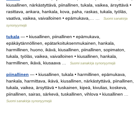
kiusallinen, närkästyttävä, piinallinen, tukala, vaikea, ärsyttävä •
rasittava, ankara, hankala, kova, paha, raskas, tukala, työläs,
vaativa, vaikea, vaivalloinen • epämukava,… …
Suomi sanakirja
synonyymejä
tukala
— • kiusallinen, piinallinen • epämukava,
epäkäytännöllinen, epätarkoituksenmukainen, hankala,
harmillinen, huono, ikävä, kiusallinen, piinallinen, sopimaton,
tukala, työläs, vaikea, vaivalloinen • kiusallinen, hankala,
harmillinen, ikävä, kiusaava …
Suomi sanakirja synonyymejä
piinallinen
— • kiusallinen, tukala • harmillinen, epämukava,
hankala, harmittava, ikävä, kiusallinen, närkästyttävä, piinallinen,
tukala, vaikea, ärsyttävä • tuskainen, kipeä, kivulias, koskeva,
piinallinen, sairas, särkevä, tuskallinen, vihlova • kiusallinen …
Suomi sanakirja synonyymejä