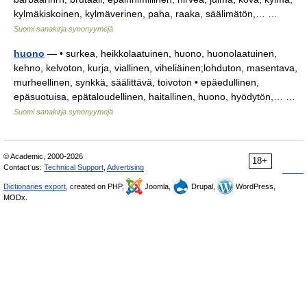
kylmäkiskoinen, kylmäverinen, paha, raaka, säälimätön,… …
Suomi sanakirja synonyymejä
huono
— • surkea, heikkolaatuinen, huono, huonolaatuinen,
kehno, kelvoton, kurja, viallinen, viheliäinen;lohduton, masentava,
murheellinen, synkkä, säälittävä, toivoton • epäedullinen,
epäsuotuisa, epätaloudellinen, haitallinen, huono, hyödytön,… …
Suomi sanakirja synonyymejä
© Academic, 2000-2026
18+
Contact us:
Technical Support
,
Advertising
Dictionaries export
, created on PHP,
Joomla,
Drupal,
WordPress,
MODx.