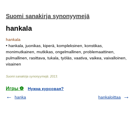
Suomi sanakirja synonyymejä
hankala
hankala
• hankala, juonikas, kiperä, kompleksinen, konstikas,
monimutkainen, mutkikas, ongelmallinen, problemaattinen,
pulmallinen, rasittava, tukala, työläs, vaativa, vaikea, vaivalloinen,
visainen
Suomi sanakirja synonyymejä
.
2013
.
Игры ⚽
Нужна курсовая?
hanka
hankaloittaa