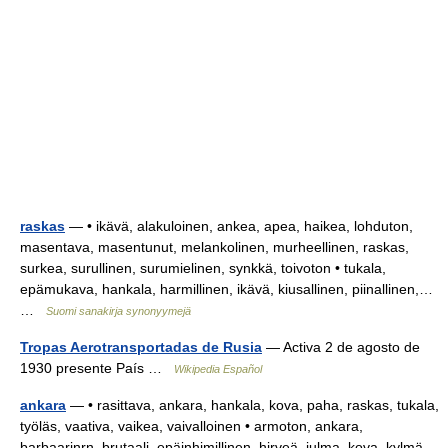
raskas
— • ikävä, alakuloinen, ankea, apea, haikea, lohduton,
masentava, masentunut, melankolinen, murheellinen, raskas,
surkea, surullinen, surumielinen, synkkä, toivoton • tukala,
epämukava, hankala, harmillinen, ikävä, kiusallinen, piinallinen,…
…
Suomi sanakirja synonyymejä
Tropas Aerotransportadas de Rusia
— Activa 2 de agosto de
1930 presente País …
Wikipedia Español
ankara
— • rasittava, ankara, hankala, kova, paha, raskas, tukala,
työläs, vaativa, vaikea, vaivalloinen • armoton, ankara,
barbaarinrn, brutaali, epäinhimillinen, hirveä, julma, kova, kylmä,