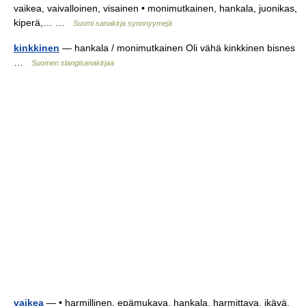
vaikea, vaivalloinen, visainen • monimutkainen, hankala, juonikas,
kiperä,… …
Suomi sanakirja synonyymejä
kinkkinen
— hankala / monimutkainen Oli vähä kinkkinen bisnes
…
Suomen slangisanakirjaa
vaikea
— • harmillinen, epämukava, hankala, harmittava, ikävä,